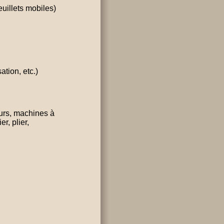
euillets mobiles)
tion, etc.)
urs, machines à
r, plier,