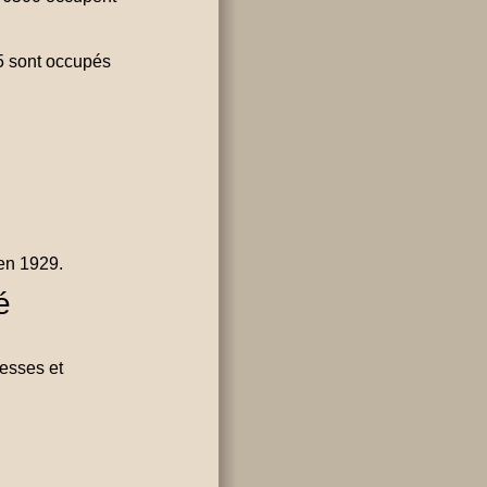
,5 sont occupés
 en 1929.
é
resses et