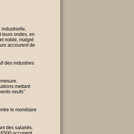
industrielle,
nt leurs ondes, en
 et noble, malgré
eurs accourent de
if des industries
démesure.
ations mettant
nents neufs"
entre le monétaire
nt des salariés.
. 6500 occupent