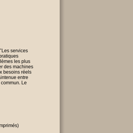
 "Les services
pratiques
blèmes les plus
ser des machines
ux besoins réels
aintenue entre
en commun. Le
imprimés)