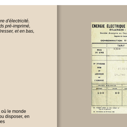
 d'électricité.
nds pré-imprimé,
esser, et en bas,
t où le monde
pu disposer, en
les