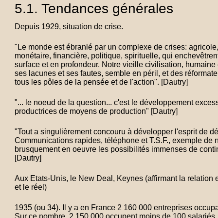
5.1. Tendances générales
Depuis 1929, situation de crise.
"Le monde est ébranlé par un complexe de crises: agricole, 
monétaire, financière, politique, spirituelle, qui enchevêtre
surface et en profondeur. Notre vieille civilisation, humaine
ses lacunes et ses fautes, semble en péril, et des réformat
tous les pôles de la pensée et de l'action". [Dautry]
"... le noeud de la question... c'est le développement excess
productrices de moyens de production" [Dautry]
"Tout a singulièrement concouru à développer l'esprit de 
Communications rapides, téléphone et T.S.F., exemple de n
brusquement en oeuvre les possibilités immenses de conti
[Dautry]
Aux Etats-Unis, le New Deal, Keynes (affirmant la relation 
et le réel)
1935 (ou 34). Il y a en France 2 160 000 entreprises occupa
Sur ce nombre, 2 150 000 occupent moins de 100 salariés