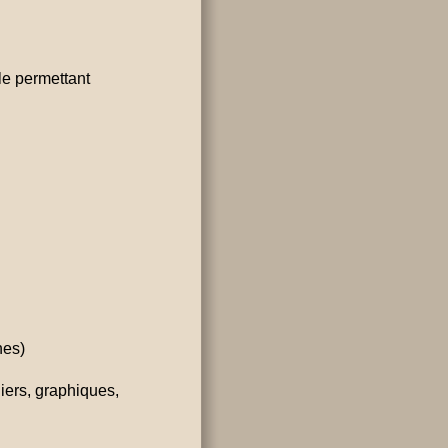
le permettant
nes)
iers, graphiques,