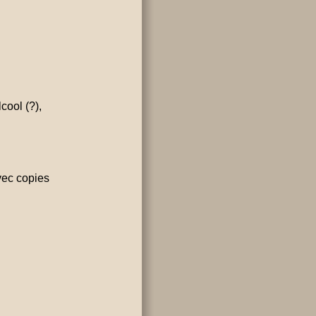
cool (?),
vec copies