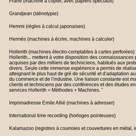
Frane (machine à copier, avec papiers spéciaux)
Grandjean (sténotypie)
Hemmi (règles à calcul japonaises)
Hermès (machines à écrire, machines à calculer)
Hollerith (machines électro-comptables à cartes perforées)
Hollerith... mettent à votre disposition des connaisssances 
acquises par des milliers de techniciens, habitués aux pro
divers. Seule cette immense expérience a permis de réali
atteignant le plus haut de gré de sécurité et d'adaptation a
du commerce et de l'industrie. Une liaison constante est m
clients et techniciens par des conférences et des études 
services Hollerith = Méthodes + Machines. "
Imprimadresse Emile Allié (machines à adresser)
International time recording (horloges pointeuses)
Kalamazoo (registres à courroies et couvertures en métal, 