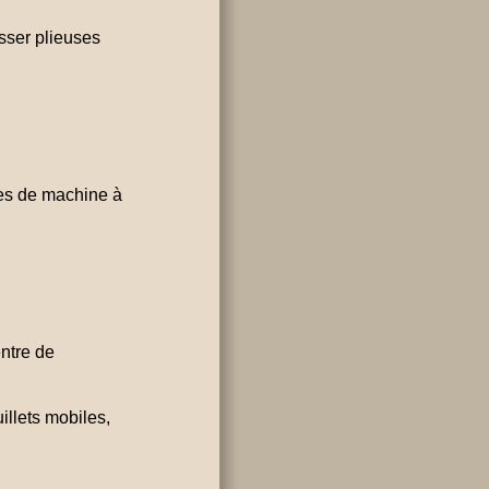
sser plieuses
res de machine à
ntre de
illets mobiles,