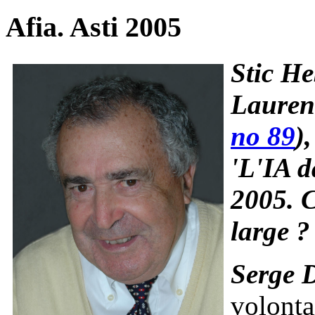
Afia. Asti 2005
Stic H
Laurent
no 89
)
'L'IA d
2005. C
large ?
Serge 
volonta