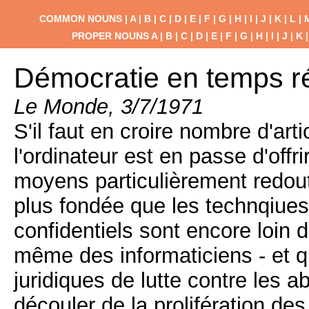
COMMON NOUNS |
A
|
B
|
C
|
D
|
E
|
F
|
G
|
H
|
I
|
J
|
K
|
L
|
PROPER NOUNS
A
|
B
|
C
|
D
|
E
|
F
|
G
|
H
|
I
|
J
|
K
Démocratie en temps r
Le Monde, 3/7/1971
S'il faut en croire nombre d'ar
l'ordinateur est en passe d'off
moyens particulièrement redouta
plus fondée que les technqiues 
confidentiels sont encore loin d
même des informaticiens - et q
juridiques de lutte contre les
découler de la prolifération d