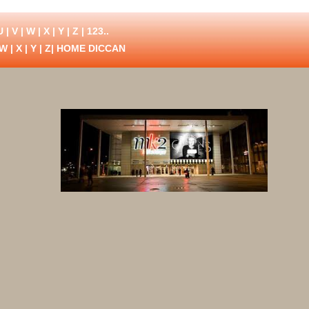
U
|
V
|
W
|
X
|
Y
|
Z
|
123..
W
|
X
|
Y
|
Z
| HOME DICCAN