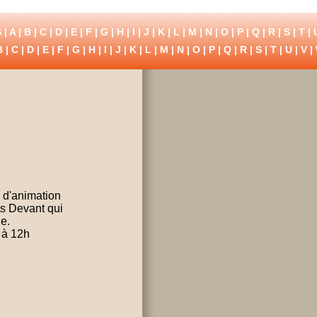
 |
A
|
B
|
C
|
D
|
E
|
F
|
G
|
H
|
I
|
J
|
K
|
L
|
M
|
N
|
O
|
P
|
Q
|
R
|
S
|
T
|
B
|
C
|
D
|
E
|
F
|
G
|
H
|
I
|
J
|
K
|
L
|
M
|
N
|
O
|
P
|
Q
|
R
|
S
|
T
|
U
|
V
|
s d'animation
ts Devant qui
e.
 à 12h