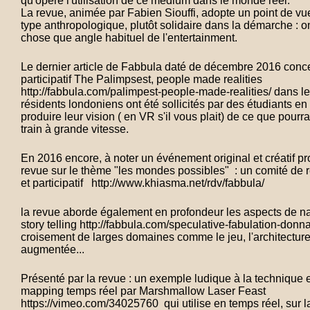
qu'opère l'utilisation de ce médium dans le monde réel.
La revue, animée par Fabien Siouffi, adopte un point de vu
type anthropologique, plutôt solidaire dans la démarche : o
chose que angle habituel de l'entertainment.
Le dernier article de Fabbula daté de décembre 2016 conce
participatif The Palimpsest, people made realities
http://fabbula.com/palimpest-people-made-realities/ dans l
résidents londoniens ont été sollicités par des étudiants en
produire leur vision ( en VR s'il vous plait) de ce que pourrait
train à grande vitesse.
En 2016 encore, à noter un événement original et créatif pr
revue sur le thème "les mondes possibles" : un comité de r
et participatif http://www.khiasma.net/rdv/fabbula/
la revue aborde également en profondeur les aspects de na
story telling http://fabbula.com/speculative-fabulation-donn
croisement de larges domaines comme le jeu, l'architecture,
augmentée...
Présenté par la revue : un exemple ludique à la technique 
mapping temps réel par Marshmallow Laser Feast
https://vimeo.com/34025760 qui utilise en temps réel, sur la