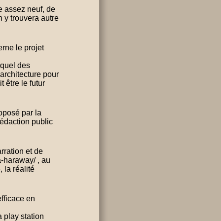
e assez neuf, de
n y trouvera autre
rne le projet
equel des
 architecture pour
 être le futur
oposé par la
édaction public
rration et de
a-haraway/ , au
 la réalité
efficace en
 play station