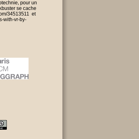
otechnie, pour un
ockbuster se cache
.com/34513511 et
-with-vr-by-