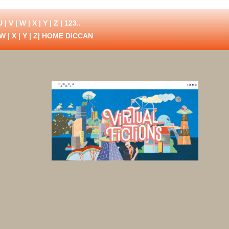
U
|
V
|
W
|
X
|
Y
|
Z
|
123..
W
|
X
|
Y
|
Z
| HOME DICCAN