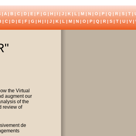
 |
A
|
B
|
C
|
D
|
E
|
F
|
G
|
H
|
I
|
J
|
K
|
L
|
M
|
N
|
O
|
P
|
Q
|
R
|
S
|
T
|
B
|
C
|
D
|
E
|
F
|
G
|
H
|
I
|
J
|
K
|
L
|
M
|
N
|
O
|
P
|
Q
|
R
|
S
|
T
|
U
|
V
|
R"
how the Virtual
and augment our
nalysis of the
d review of
lusivement de
hangements