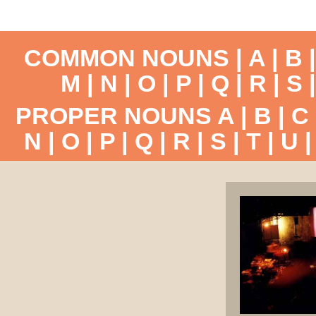
COMMON NOUNS |
A
|
B
M
|
N
|
O
|
P
|
Q
|
R
|
S
PROPER NOUNS
A
|
B
|
C
N
|
O
|
P
|
Q
|
R
|
S
|
T
|
U