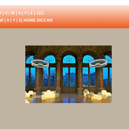
U
|
V
|
W
|
X
|
Y
|
Z
|
123..
W
|
X
|
Y
|
Z
| HOME DICCAN