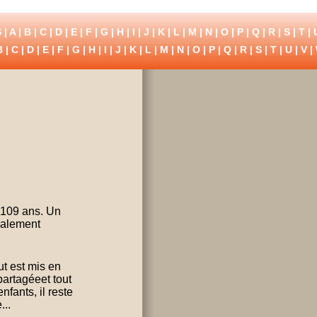
 |
A
|
B
|
C
|
D
|
E
|
F
|
G
|
H
|
I
|
J
|
K
|
L
|
M
|
N
|
O
|
P
|
Q
|
R
|
S
|
T
|
B
|
C
|
D
|
E
|
F
|
G
|
H
|
I
|
J
|
K
|
L
|
M
|
N
|
O
|
P
|
Q
|
R
|
S
|
T
|
U
|
V
|
à 109 ans. Un
inalement
ut est mis en
partagéeet tout
fants, il reste
...