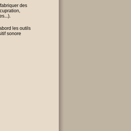
 fabriquer des
cupration,
s...).
bord les outils
itif sonore