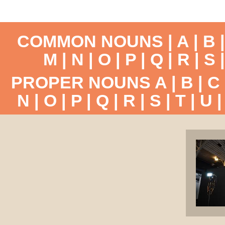
COMMON NOUNS |
A
|
B
M
|
N
|
O
|
P
|
Q
|
R
|
S
PROPER NOUNS
A
|
B
|
C
N
|
O
|
P
|
Q
|
R
|
S
|
T
|
U