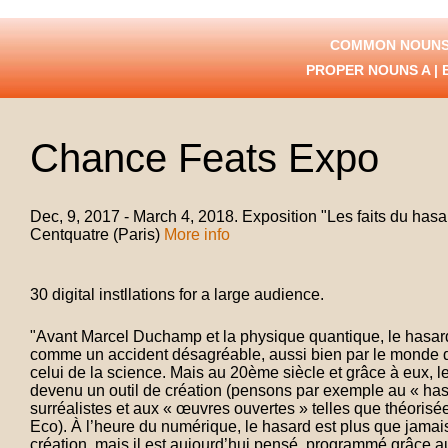
COMMON NOUNS
PROPER NOUNS
A
|
Chance Feats Expo
Dec, 9, 2017 - March 4, 2018. Exposition "Les faits du hasar
Centquatre (Paris)
More info
30 digital instllations for a large audience.
"Avant Marcel Duchamp et la physique quantique, le hasard
comme un accident désagréable, aussi bien par le monde d
celui de la science. Mais au 20ème siècle et grâce à eux, l
devenu un outil de création (pensons par exemple au « hasa
surréalistes et aux « œuvres ouvertes » telles que théoris
Eco). À l’heure du numérique, le hasard est plus que jamais
création, mais il est aujourd’hui pensé, programmé grâce a