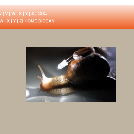
U
|
V
|
W
|
X
|
Y
|
Z
|
123..
W
|
X
|
Y
|
Z
| HOME DICCAN