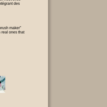
ntégrant des
brush maker”
 real ones that