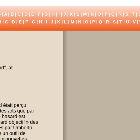
 |
A
|
B
|
C
|
D
|
E
|
F
|
G
|
H
|
I
|
J
|
K
|
L
|
M
|
N
|
O
|
P
|
Q
|
R
|
S
|
T
|
B
|
C
|
D
|
E
|
F
|
G
|
H
|
I
|
J
|
K
|
L
|
M
|
N
|
O
|
P
|
Q
|
R
|
S
|
T
|
U
|
V
|
d", at
 était perçu
es arts que par
e hasard est
rd objectif » des
ées par Umberto
 un outil de
ux nouvelles