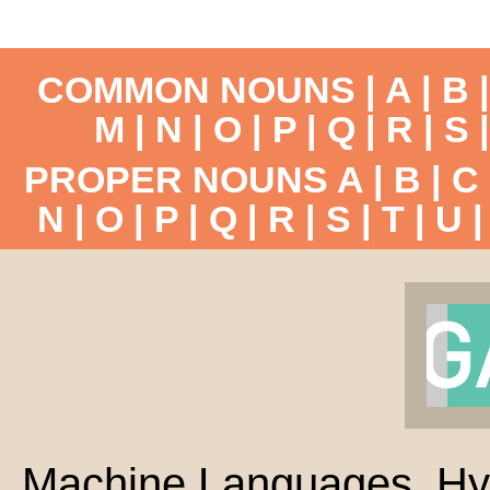
COMMON NOUNS |
A
|
B
M
|
N
|
O
|
P
|
Q
|
R
|
S
PROPER NOUNS
A
|
B
|
C
N
|
O
|
P
|
Q
|
R
|
S
|
T
|
U
Machine Languages, Hy