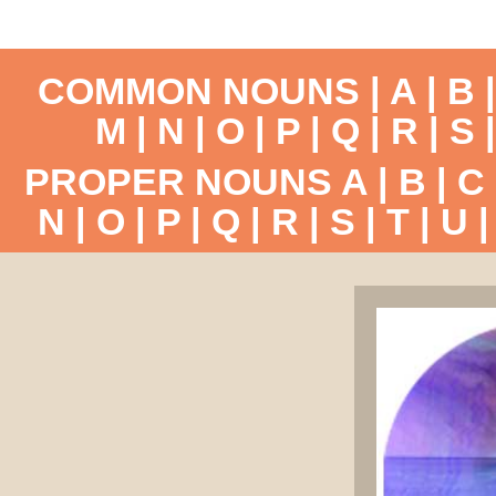
COMMON NOUNS |
A
|
B
M
|
N
|
O
|
P
|
Q
|
R
|
S
PROPER NOUNS
A
|
B
|
C
N
|
O
|
P
|
Q
|
R
|
S
|
T
|
U