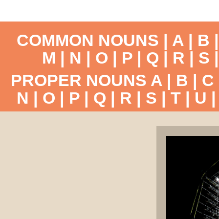
COMMON NOUNS |
A
|
B
M
|
N
|
O
|
P
|
Q
|
R
|
S
PROPER NOUNS
A
|
B
|
C
N
|
O
|
P
|
Q
|
R
|
S
|
T
|
U