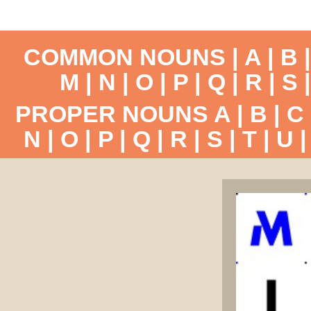
COMMON NOUNS |
A
|
B
M
|
N
|
O
|
P
|
Q
|
R
|
S
PROPER NOUNS
A
|
B
|
C
N
|
O
|
P
|
Q
|
R
|
S
|
T
|
U