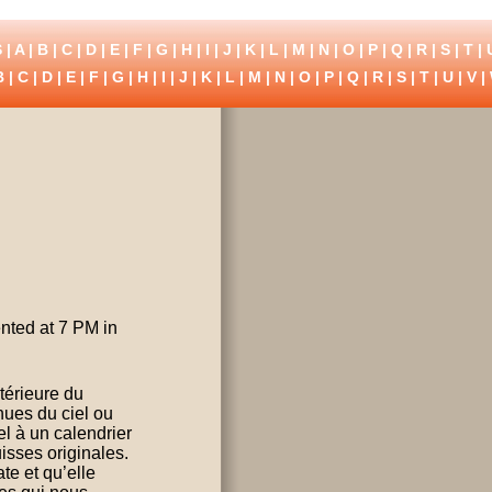
 |
A
|
B
|
C
|
D
|
E
|
F
|
G
|
H
|
I
|
J
|
K
|
L
|
M
|
N
|
O
|
P
|
Q
|
R
|
S
|
T
|
B
|
C
|
D
|
E
|
F
|
G
|
H
|
I
|
J
|
K
|
L
|
M
|
N
|
O
|
P
|
Q
|
R
|
S
|
T
|
U
|
V
|
ented at 7 PM in
térieure du
nues du ciel ou
l à un calendrier
uisses originales.
te et qu’elle