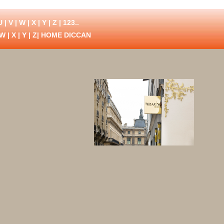
U
|
V
|
W
|
X
|
Y
|
Z
|
123..
W
|
X
|
Y
|
Z
| HOME DICCAN