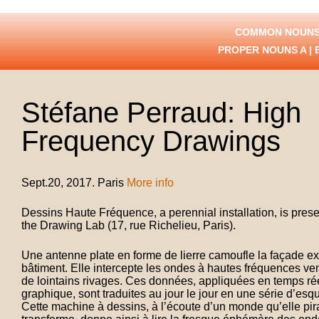
COMMON NOUNS
PROPER NOUNS
A
|
Stéfane Perraud: High
Frequency Drawings
Sept.20, 2017. Paris
More info
Dessins Haute Fréquence, a perennial installation, is pres
the Drawing Lab (17, rue Richelieu, Paris).
Une antenne plate en forme de lierre camoufle la façade ex
bâtiment. Elle intercepte les ondes à hautes fréquences ve
de lointains rivages. Ces données, appliquées en temps rée
graphique, sont traduites au jour le jour en une série d’esq
Cette machine à dessins, à l’écoute d’un monde qu’elle pira