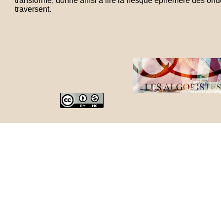
transforme, donne ainsi à lire la fresque éphémère des on
traversent.