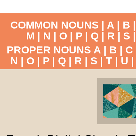
COMMON NOUNS |
A
|
B
M
|
N
|
O
|
P
|
Q
|
R
|
S
PROPER NOUNS
A
|
B
|
C
N
|
O
|
P
|
Q
|
R
|
S
|
T
|
U