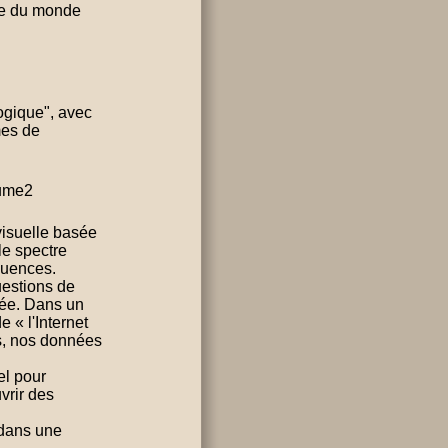
ue du monde
ogique", avec
mes de
lume2
isuelle basée
le spectre
quences.
uestions de
ivée. Dans un
 « l'Internet
s, nos données
el pour
uvrir des
 dans une