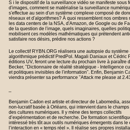
S i le dispositif de la surveillance vidéo se manifeste sous 
d'images, comment se matérialise la surveillance numériqu
s'effectue au sein d'un système complexe composé de donn
réseaux et d'algorithmes? À quoi ressemblent nos ombres
les data centers de la NSA, d'Amazon, de Google ou de F
de la question de l'image, quels imaginaires, quelles politi
mobilisent ces modèles mathématiques qui prétendent antic
satisfaire nos désirs, prédire nos actions ?
Le collectif RYBN.ORG réalisera une autopsie du système 
algorithmique prédictif PredPol. Magali Daniaux et Cédric 
éditions UV, feront une lecture du prochain livre à paraître
Becker, "Dictionnaire de réalité stratégique - Intelligence cu
et politiques invisibles de l'information". Enfin, Benjamin 
viendra présenter sa performance "Attack me please at 2.
_
Benjamin Cadon est artiste et directeur de Labomedia, asso
non-lucratif basée à Orléans, qui intervient dans le champs 
des cultures numériques. Il y mène des temps collectifs
d’expérimentation et de recherche. De formation scientifique,
intéressé très tôt aux outils numériques émergents dans l
l’interaction en « temps réel ». Il réalise ses propres installa