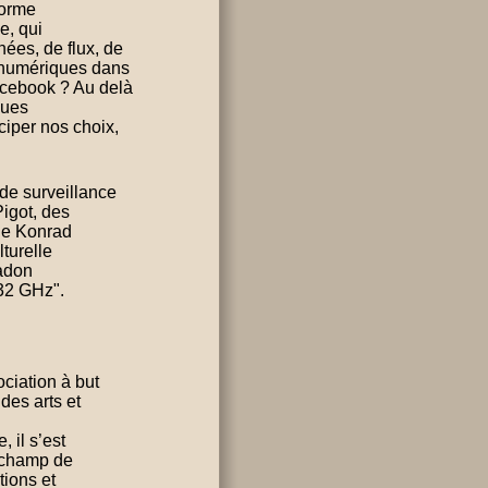
forme
e, qui
ées, de flux, de
 numériques dans
acebook ? Au delà
ques
iper nos choix,
de surveillance
Pigot, des
 de Konrad
lturelle
Cadon
432 GHz".
ciation à but
des arts et
 il s’est
e champ de
tions et