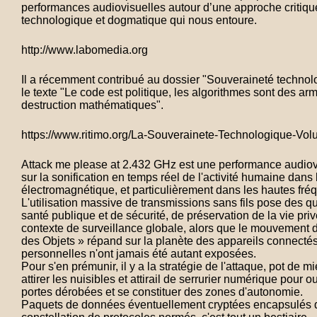
performances audiovisuelles autour d’une approche critiq
technologique et dogmatique qui nous entoure.
http://www.labomedia.org
Il a récemment contribué au dossier "Souveraineté technol
le texte "Le code est politique, les algorithmes sont des ar
destruction mathématiques".
https://www.ritimo.org/La-Souverainete-Technologique-Vo
Attack me please at 2.432 GHz est une performance audiov
sur la sonification en temps réel de l'activité humaine dans 
électromagnétique, et particulièrement dans les hautes fré
L'utilisation massive de transmissions sans fils pose des q
santé publique et de sécurité, de préservation de la vie pr
contexte de surveillance globale, alors que le mouvement de
des Objets » répand sur la planète des appareils connecté
personnelles n'ont jamais été autant exposées.
Pour s'en prémunir, il y a la stratégie de l'attaque, pot de mi
attirer les nuisibles et attirail de serrurier numérique pour o
portes dérobées et se constituer des zones d'autonomie.
Paquets de données éventuellement cryptées encapsulés