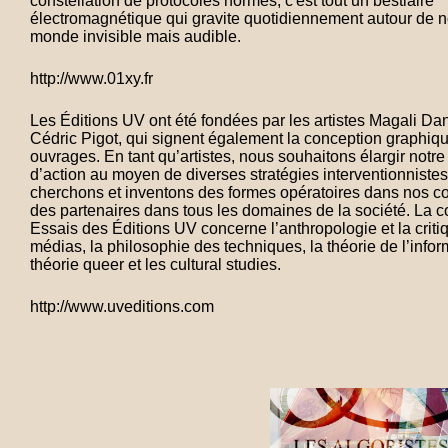
constellation de protocoles normés, c'est tout un bestiaire
électromagnétique qui gravite quotidiennement autour de 
monde invisible mais audible.
http://www.01xy.fr
Les Éditions UV ont été fondées par les artistes Magali Da
Cédric Pigot, qui signent également la conception graphiq
ouvrages. En tant qu’artistes, nous souhaitons élargir notr
d’action au moyen de diverses stratégies interventionnistes
cherchons et inventons des formes opératoires dans nos c
des partenaires dans tous les domaines de la société. La co
Essais des Éditions UV concerne l’anthropologie et la criti
médias, la philosophie des techniques, la théorie de l’infor
théorie queer et les cultural studies.
http://www.uveditions.com