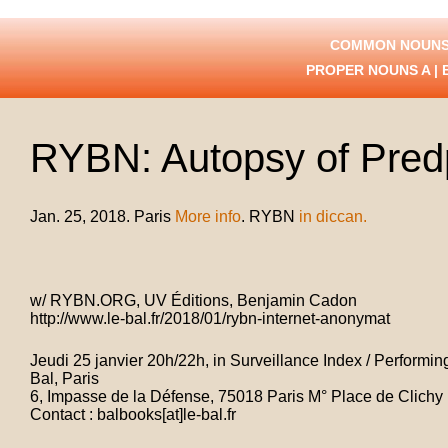
COMMON NOUNS
PROPER NOUNS
A
|
RYBN: Autopsy of Pred
Jan. 25, 2018. Paris
More info
. RYBN
in diccan.
w/ RYBN.ORG, UV Éditions, Benjamin Cadon
http://www.le-bal.fr/2018/01/rybn-internet-anonymat
Jeudi 25 janvier 20h/22h, in Surveillance Index / Perform
Bal, Paris
6, Impasse de la Défense, 75018 Paris M° Place de Clichy
Contact : balbooks[at]le-bal.fr