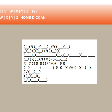
U
|
V
|
W
|
X
|
Y
|
Z
|
123..
W
|
X
|
Y
|
Z
| HOME DICCAN