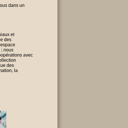
nous dans un
niaux et
ue des
e espace
 ; nous
oopérations avec
llection
que des
mation, la