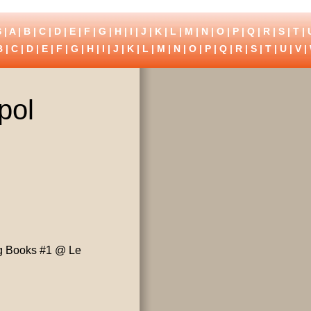
 |
A
|
B
|
C
|
D
|
E
|
F
|
G
|
H
|
I
|
J
|
K
|
L
|
M
|
N
|
O
|
P
|
Q
|
R
|
S
|
T
|
B
|
C
|
D
|
E
|
F
|
G
|
H
|
I
|
J
|
K
|
L
|
M
|
N
|
O
|
P
|
Q
|
R
|
S
|
T
|
U
|
V
|
pol
ing Books #1 @ Le