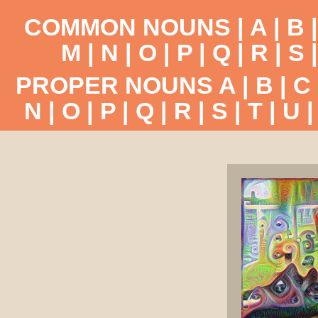
COMMON NOUNS |
A
|
B
M
|
N
|
O
|
P
|
Q
|
R
|
S
PROPER NOUNS
A
|
B
|
C
N
|
O
|
P
|
Q
|
R
|
S
|
T
|
U