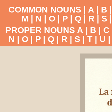
COMMON NOUNS |
A
|
B
M
|
N
|
O
|
P
|
Q
|
R
|
S
PROPER NOUNS
A
|
B
|
C
N
|
O
|
P
|
Q
|
R
|
S
|
T
|
U