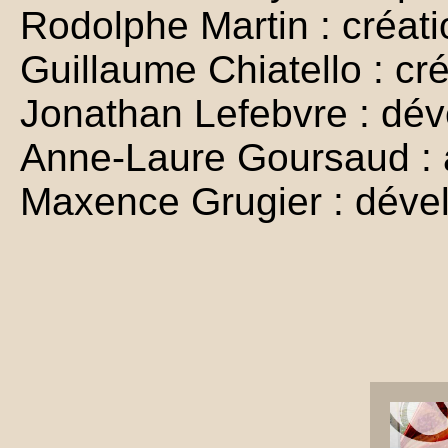
Rodolphe Martin : créati
Guillaume Chiatello : cr
Jonathan Lefebvre : dé
Anne-Laure Goursaud : a
Maxence Grugier : dév