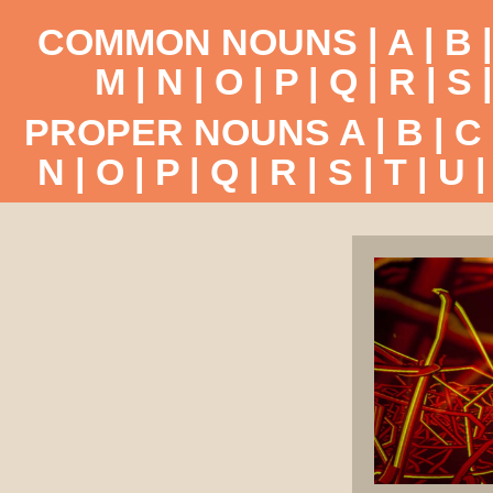
COMMON NOUNS |
A
|
B
M
|
N
|
O
|
P
|
Q
|
R
|
S
PROPER NOUNS
A
|
B
|
C
N
|
O
|
P
|
Q
|
R
|
S
|
T
|
U