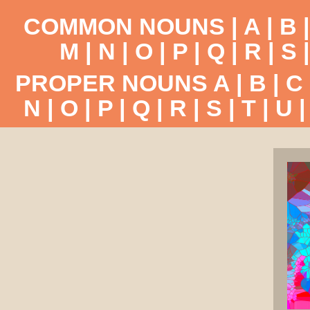
COMMON NOUNS |
A
|
B
M
|
N
|
O
|
P
|
Q
|
R
|
S
PROPER NOUNS
A
|
B
|
C
N
|
O
|
P
|
Q
|
R
|
S
|
T
|
U