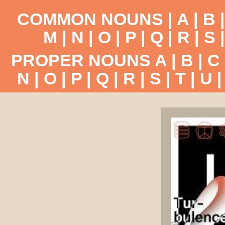
COMMON NOUNS |
A
|
B
M
|
N
|
O
|
P
|
Q
|
R
|
S
PROPER NOUNS
A
|
B
|
C
N
|
O
|
P
|
Q
|
R
|
S
|
T
|
U