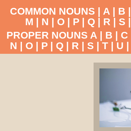
COMMON NOUNS |
A
|
B
M
|
N
|
O
|
P
|
Q
|
R
|
S
PROPER NOUNS
A
|
B
|
C
N
|
O
|
P
|
Q
|
R
|
S
|
T
|
U