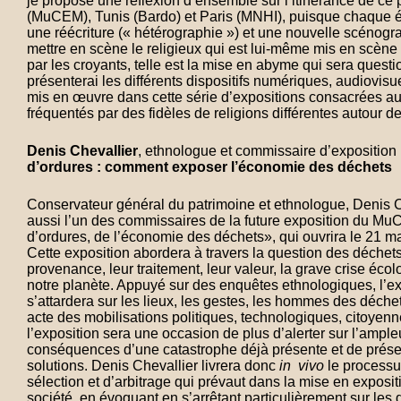
je propose une réflexion d’ensemble sur l’itinérance de ce p
(MuCEM), Tunis (Bardo) et Paris (MNHI), puisque chaque 
une réécriture (« hétérographie ») et une nouvelle scénog
mettre en scène le religieux qui est lui-même mis en scène
par les croyants, telle est la mise en abyme qui sera quest
présenterai les différents dispositifs numériques, audiovisuel
mis en œuvre dans cette série d’expositions consacrées au
fréquentés par des fidèles de religions différentes autour d
Denis Chevallier
, ethnologue et commissaire d’expositio
d’ordures : comment exposer l’économie des déchets
Conservateur général du patrimoine et ethnologue, Denis C
aussi l’un des commissaires de la future exposition du Mu
d’ordures, de l’économie des déchets», qui ouvrira le 21 m
Cette exposition abordera à travers la question des déchets,
provenance, leur traitement, leur valeur, la grave crise éco
notre planète. Appuyé sur des enquêtes ethnologiques, l’ex
s’attardera sur les lieux, les gestes, les hommes des déche
acte des mobilisations politiques, technologiques, citoyen
l’exposition sera une occasion de plus d’alerter sur l’ampleu
conséquences d’une catastrophe déjà présente et de prés
solutions. Denis Chevallier livrera donc
in vivo
le processus
sélection et d’arbitrage qui prévaut dans la mise en exposit
société, en évoquant en s’arrêtant particulièrement sur les d