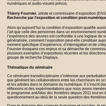
numériques et audio-visuels prévus.
Thierry Fournier
, artiste et commissaire d’exposition (EN
Recherche par l’exposition et condition post-numériqu
Alors qu’aujourd’hui la condition d’exposition qualifie aussi
l’art que celle des personnes dans un environnement numé
l’expérience des œuvres est confrontée à une logique de s
généralisée, comment l’exposition peut-elle constituer aujo
moment spécifique d’expérience, d’interrogation et de criti
Fournier évoquera ces enjeux et sa démarche de commissai
plusieurs exemples d’expositions récentes et les directions 
groupe de recherche Displays.
Thématique du séminaire
Ce séminaire transdisciplinaire s’intéresse aux perturbatio
que génèrent les collaborations entre les chercheurs en s
et les artistes dans le domaine du numérique. Il s’inscrit da
réflexions et des expérimentations que nous avons menée
le programme
antiAtlas des frontières
depuis 2011 tout en é
questionnement au-delà de la seule question des frontières
Dans le domaine des sciences humaines et sociales, le re