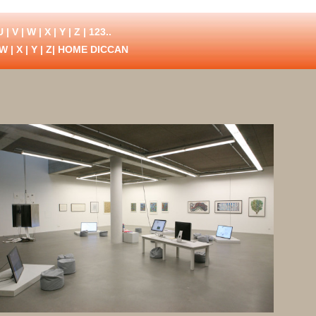
U
|
V
|
W
|
X
|
Y
|
Z
|
123..
W
|
X
|
Y
|
Z
| HOME DICCAN