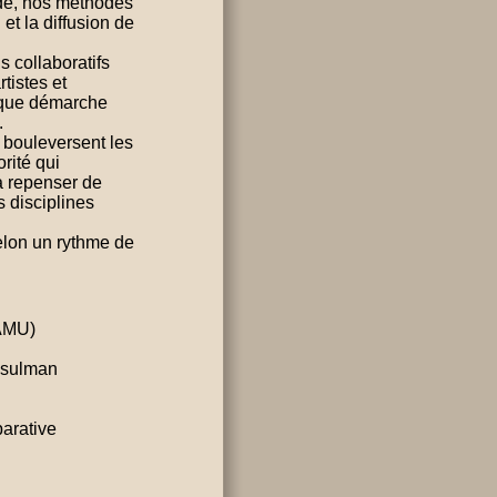
nde, nos méthodes
et la diffusion de
 collaboratifs
tistes et
haque démarche
.
 bouleversent les
rité qui
à repenser de
 disciplines
elon un rythme de
(AMU)
musulman
arative