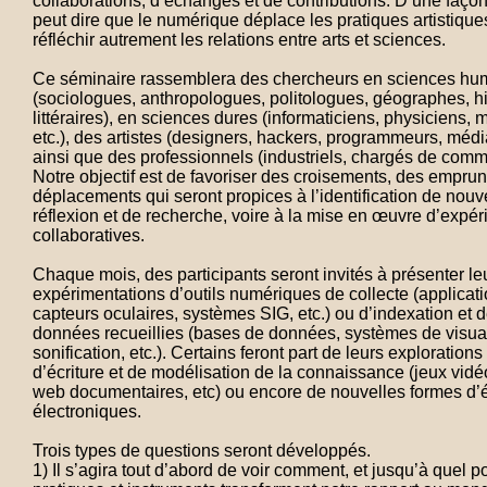
collaborations, d’échanges et de contributions. D’une faço
peut dire que le numérique déplace les pratiques artistique
réfléchir autrement les relations entre arts et sciences.
Ce séminaire rassemblera des chercheurs en sciences hu
(sociologues, anthropologues, politologues, géographes, hi
littéraires), en sciences dures (informaticiens, physiciens,
etc.), des artistes (designers, hackers, programmeurs, média
ainsi que des professionnels (industriels, chargés de commu
Notre objectif est de favoriser des croisements, des emprun
déplacements qui seront propices à l’identification de nouv
réflexion et de recherche, voire à la mise en œuvre d’expé
collaboratives.
Chaque mois, des participants seront invités à présenter le
expérimentations d’outils numériques de collecte (applicat
capteurs oculaires, systèmes SIG, etc.) ou d’indexation et 
données recueillies (bases de données, systèmes de visual
sonification, etc.). Certains feront part de leurs explorations
d’écriture et de modélisation de la connaissance (jeux vid
web documentaires, etc) ou encore de nouvelles formes d’é
électroniques.
Trois types de questions seront développés.
1) Il s’agira tout d’abord de voir comment, et jusqu’à quel po