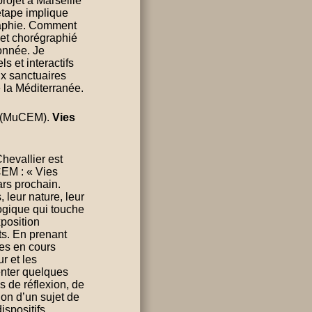
rojet à Marseille
étape implique
raphie. Comment
 et chorégraphié
ionnée. Je
s et interactifs
x sanctuaires
e la Méditerranée.
n (MuCEM).
Vies
hevallier est
CEM : « Vies
ars prochain.
 leur nature, leur
logique qui touche
position
ts. En prenant
nes en cours
r et les
enter quelques
 de réflexion, de
ion d’un sujet de
ispositifs