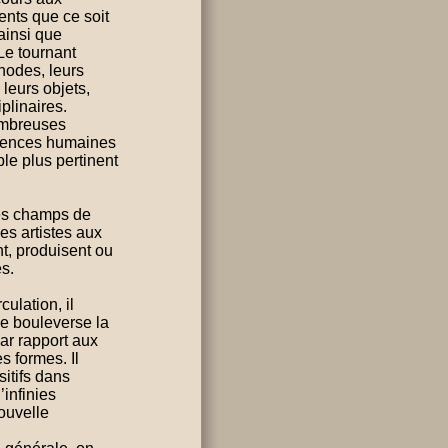
nts que ce soit
 ainsi que
 Le tournant
hodes, leurs
 leurs objets,
plinaires.
nombreuses
ciences humaines
ble plus pertinent
des champs de
es artistes aux
nt, produisent ou
es.
ulation, il
ue bouleverse la
ar rapport aux
s formes. Il
itifs dans
infinies
nouvelle