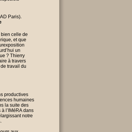
SAD Paris).
e
 bien celle de
rique, et que
urexposition
urd’hui un
que ? Thierry
re à travers
de travail du
ns productives
ciences humaines
ns la suite des
s à l’IMéRA dans
largissant notre
.
cours aux