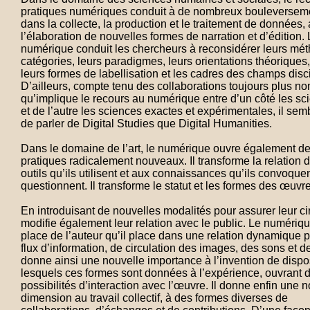
pratiques numériques conduit à de nombreux bouleverseme
dans la collecte, la production et le traitement de données,
l’élaboration de nouvelles formes de narration et d’édition.
numérique conduit les chercheurs à reconsidérer leurs mét
catégories, leurs paradigmes, leurs orientations théoriques,
leurs formes de labellisation et les cadres des champs disci
D’ailleurs, compte tenu des collaborations toujours plus 
qu’implique le recours au numérique entre d’un côté les s
et de l’autre les sciences exactes et expérimentales, il sem
de parler de Digital Studies que Digital Humanities.
Dans le domaine de l’art, le numérique ouvre également 
pratiques radicalement nouveaux. Il transforme la relation d
outils qu’ils utilisent et aux connaissances qu’ils convoque
questionnent. Il transforme le statut et les formes des œuvr
En introduisant de nouvelles modalités pour assurer leur circ
modifie également leur relation avec le public. Le numériq
place de l’auteur qu’il place dans une relation dynamique p
flux d’information, de circulation des images, des sons et de
donne ainsi une nouvelle importance à l’invention de dispos
lesquels ces formes sont données à l’expérience, ouvrant d’
possibilités d’interaction avec l’œuvre. Il donne enfin une 
dimension au travail collectif, à des formes diverses de