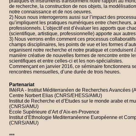
pratiques et instruments transforment notre rapport au mo
de recherche, la construction de nos objets, la modélisation 
notre connaissance et de nos oeuvres.
2) Nous nous interrogerons aussi sur l’impact des processus
qu’impliquent les pratiques numériques entre chercheurs, ar
professionnels. L’objectif est d’évaluer les apports que c
(scientifique, artistique, professionnelle) apporte aux autres
3) Nous verrons enfin comment ces processus collaboratifs
champs disciplinaires, les points de vue et les formes d’auto
organisent notre recherche et notre pratique et conduisent 
manière créative de nouvelles formes de rencontre entre les
scientifiques et entre celles-ci et les non-spécialistes.
Commençant en janvier 2016, ce séminaire fonctionnera s
rencontres mensuelles, d’une durée de trois heures.
Partenariat
IMéRA - Institut Méditerranéen de Recherches Avancées 
Centre Norbert Elias (CNRS/EHESS/AMU)
Institut de Recherche et d’Etudes sur le monde arabe et 
(CNRS/AMU)
Ecole Supérieure d’Art d’Aix-en-Provence
Institut d’Ethnologie Mediterranéenne Européenne et Comp
(CNRS/AMU)
***