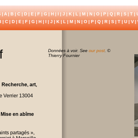
 |
A
|
B
|
C
|
D
|
E
|
F
|
G
|
H
|
I
|
J
|
K
|
L
|
M
|
N
|
O
|
P
|
Q
|
R
|
S
|
T
|
B
|
C
|
D
|
E
|
F
|
G
|
H
|
I
|
J
|
K
|
L
|
M
|
N
|
O
|
P
|
Q
|
R
|
S
|
T
|
U
|
V
|
f
Données à voir. See
our post
. ©
Thierry Fournier
Recherche, art,
e Verrier 13004
.
Mise en abîme
ints partagés »,