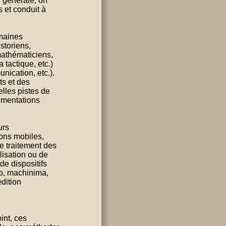
n générale, on
s et conduit à
maines
storiens,
 mathématiciens,
 tactique, etc.)
nication, etc.).
ts et des
elles pistes de
rimentations
urs
ions mobiles,
de traitement des
isation ou de
 de dispositifs
éo, machinima,
dition
int, ces