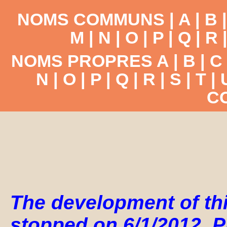
NOMS COMMUNS |
A
|
B
M
|
N
|
O
|
P
|
Q
|
R
NOMS PROPRES
A
|
B
|
C
N
|
O
|
P
|
Q
|
R
|
S
|
T
|
C
The development of th
stopped on 6/1/2012. P