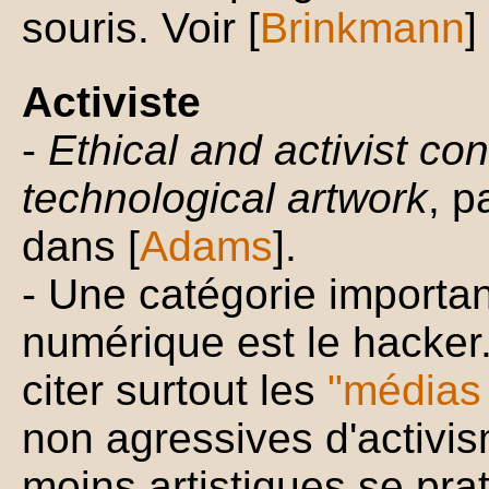
souris. Voir [
Brinkmann
]
Activiste
-
Ethical and activist con
technological artwork
, p
dans [
Adams
].
- Une catégorie importan
numérique est le hacker.
citer surtout les
"médias 
non agressives d'activi
moins artistiques se pr