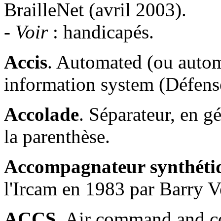
BrailleNet (avril 2003).
- Voir
: handicapés.
Accis
. Automated (ou auto
information system (Défens
Accolade
. Séparateur, en g
la parenthèse.
Accompagnateur synthéti
l'Ircam en 1983 par Barry V
ACCS
. Air command and c