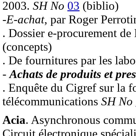
2003.
SH No
03
(biblio)
-
E-achat
, par Roger Perroti
. Dossier e-procurement de
(concepts)
. De fournitures par les lab
-
Achats de produits et pre
. Enquête du Cigref sur la f
télécommunications
SH No
Acia
. Asynchronous communi
Circuit électronique spéciali