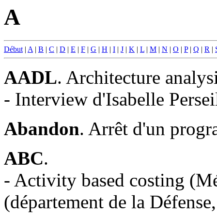
A
Début
|
A
|
B
|
C
|
D
|
E
|
F
|
G
|
H
|
I
|
J
|
K
|
L
|
M
|
N
|
O
|
P
|
Q
|
R
|
AADL
. Architecture analy
- Interview d'Isabelle Perse
Abandon
. Arrêt d'un progr
ABC
.
- Activity based costing (M
(département de la Défense