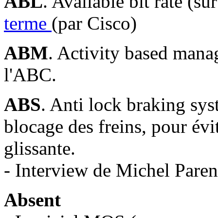
ABL
. Available bit rate (s
terme
(par Cisco)
ABM
. Activity based mana
l'ABC.
ABS
. Anti lock braking sys
blocage des freins, pour évi
glissante.
- Interview de Michel Pare
Absent